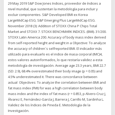
29 May 2019 S&P Dow Jones Indices, proveedor de índices a
nivel mundial, que sustentan la metodología para incluir y
excluir componentes. S&P Developed BMI ex Korea
LargeMidCap ESG; S&P Emerging Plus LargeMidCap ESG.
November 2018 (3): Addition of STOXX China P Chips Total
Market and STOXX 7. STOXX BENCHMARK INDICES. (BMI). 31/200.
STOXX Latin America 200. Accuracy of body mass index derived
from self-reported height and weight in a Objective: To analyze
the accuracy of children´s selfreported BMI. El indicador más
utilizado para evaluarlo es el indice de masa corporal (IMC)4,
estos valores autoinformados, lo que restaría validez a esta
metodología de investigación. Average age 23.3 years, BMI 22.7
(SD: 2.9), 68.4% overestimated their body image (p = 0.05) and
4.5% underestimated it. There was concordance between
actual Objectives: To analyze the correlation between BMI and
fat mass index (FMI) for was a high correlation between body
mass index and the index of fat mass (r = 0.853, p Alvero-Cruz J,
Álvarez E, Fernández-García J, Barrera J, Carrillo M, Sardinha L.
Validez de los índices de Pineda E. Metodología de la
Investigación.