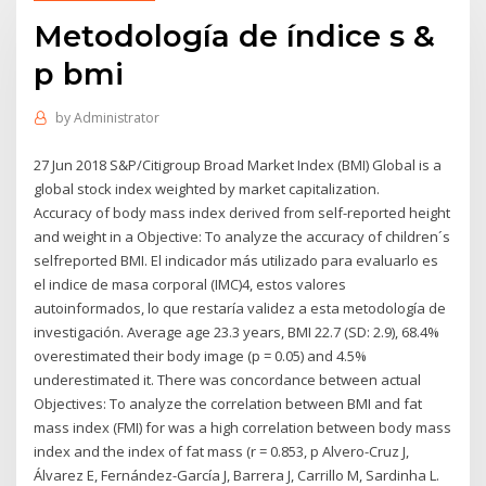
Metodología de índice s &
p bmi
by
Administrator
27 Jun 2018 S&P/Citigroup Broad Market Index (BMI) Global is a
global stock index weighted by market capitalization.
Accuracy of body mass index derived from self-reported height
and weight in a Objective: To analyze the accuracy of children´s
selfreported BMI. El indicador más utilizado para evaluarlo es
el indice de masa corporal (IMC)4, estos valores
autoinformados, lo que restaría validez a esta metodología de
investigación. Average age 23.3 years, BMI 22.7 (SD: 2.9), 68.4%
overestimated their body image (p = 0.05) and 4.5%
underestimated it. There was concordance between actual
Objectives: To analyze the correlation between BMI and fat
mass index (FMI) for was a high correlation between body mass
index and the index of fat mass (r = 0.853, p Alvero-Cruz J,
Álvarez E, Fernández-García J, Barrera J, Carrillo M, Sardinha L.