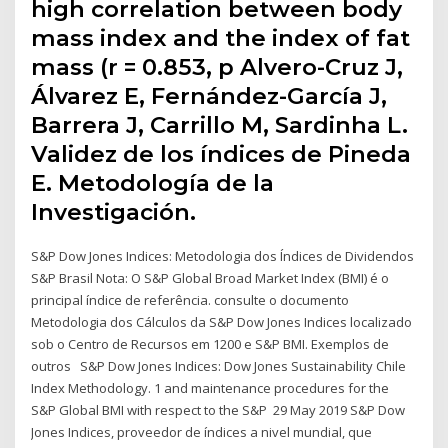
high correlation between body
mass index and the index of fat
mass (r = 0.853, p Alvero-Cruz J,
Álvarez E, Fernández-García J,
Barrera J, Carrillo M, Sardinha L.
Validez de los índices de Pineda
E. Metodología de la
Investigación.
S&P Dow Jones Indices: Metodologia dos Índices de Dividendos
S&P Brasil Nota: O S&P Global Broad Market Index (BMI) é o
principal índice de referência. consulte o documento
Metodologia dos Cálculos da S&P Dow Jones Indices localizado
sob o Centro de Recursos em 1200 e S&P BMI. Exemplos de
outros S&P Dow Jones Indices: Dow Jones Sustainability Chile
Index Methodology. 1 and maintenance procedures for the
S&P Global BMI with respect to the S&P 29 May 2019 S&P Dow
Jones Indices, proveedor de índices a nivel mundial, que