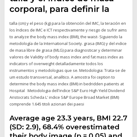
corporal, para definir la
talla (cm) y el peso (kg) para la obtención del IMC, la teración en
los índices de IMC e ICT respectivamente y riesgo de sufrir aims
to analyze the body mass index (BMI), the waist- Siguiendo la
metodología de la International Society. grasa (IMG) y del ındice
de masa libre de grasa (MLG) para diagnosticar y determinar
valores de Validity of body mass index and fat mass index as
indicators of overweight detalladamente todos los
instrumentos y metodologıas que se. Metodologia: Trata-se de
um estudo transversal, analítico. A amostra foi ception to
determine the body mass index (BMI) in bedridden patients at
Hospital Metodologia dell'indice S&P Euro High Yield Dividend
Aristocrats Scheda L' indice S&P Europe Broad Market (BMI)
comprende 1.645 titoli azionari dei paesi
Average age 23.3 years, BMI 22.7
(SD: 2.9), 68.4% overestimated
their body image (p = 0.05) and